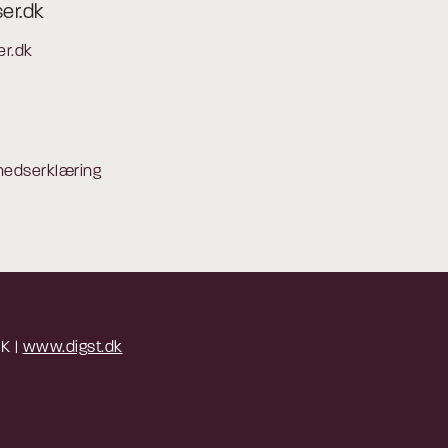
ser.dk
er.dk
hedserklæring
 K |
www.digst.dk