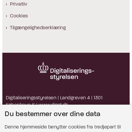
Privatliv
Cookies
Tilgængelighedserklæring
Digitaliseringsstyrelsen | Landgreven 4 | 1301
København K |
www.digst.dk
EAN: 5798009814203 | CVR: 34051178
Du bestemmer over dine data
Denne hjemmeside benytter cookies fra tredjepart til