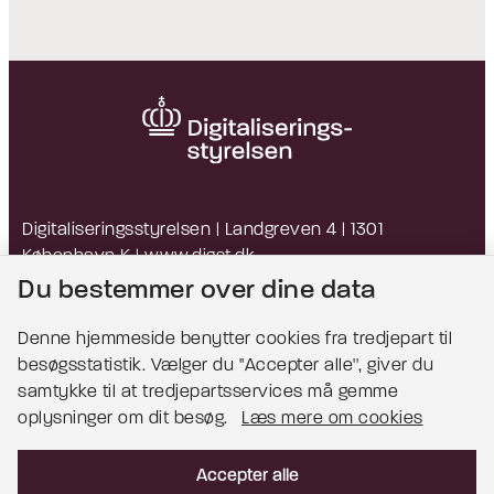
Digitaliseringsstyrelsen | Landgreven 4 | 1301
København K |
www.digst.dk
EAN: 5798009814203 | CVR: 34051178
Du bestemmer over dine data
Denne hjemmeside benytter cookies fra tredjepart til
besøgsstatistik. Vælger du ''Accepter alle'', giver du
Bemærk!
samtykke til at tredjepartsservices må gemme
oplysninger om dit besøg.
Læs mere om cookies
Dette indhold kræver cookies for at blive vist
korrekt.
Accepter alle