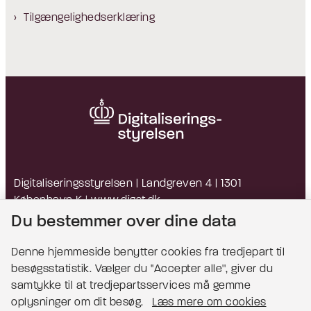
Tilgængelighedserklæring
Digitaliseringsstyrelsen | Landgreven 4 | 1301
København K |
www.digst.dk
EAN: 5798009814203 | CVR: 34051178
Du bestemmer over dine data
Denne hjemmeside benytter cookies fra tredjepart til
besøgsstatistik. Vælger du ''Accepter alle'', giver du
Bemærk!
samtykke til at tredjepartsservices må gemme
oplysninger om dit besøg.
Læs mere om cookies