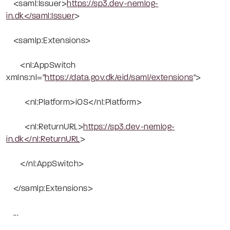
<saml:Issuer>
https://sp3.dev-nemlog-
in.dk</saml:Issuer
>
<samlp:Extensions>
<nl:AppSwitch
xmlns:nl="
https://data.gov.dk/eid/saml/extensions
">
<nl:Platform>iOS</nl:Platform>
<nl:ReturnURL>
https://sp3.dev-nemlog-
in.dk</nl:ReturnURL
>
</nl:AppSwitch>
</samlp:Extensions>
...