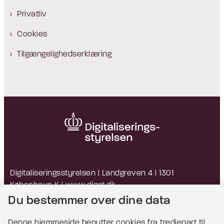
Privatliv
Cookies
Tilgængelighedserklæring
Digitaliseringsstyrelsen | Landgreven 4 | 1301
København K |
www.digst.dk
EAN: 5798009814203 | CVR: 34051178
Du bestemmer over dine data
Denne hjemmeside benytter cookies fra tredjepart til