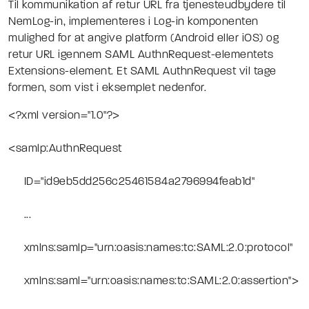
Til kommunikation af retur URL fra tjenesteudbydere til
NemLog-in, implementeres i Log-in komponenten
mulighed for at angive platform (Android eller iOS) og
retur URL igennem SAML AuthnRequest-elementets
Extensions-element. Et SAML AuthnRequest vil tage
formen, som vist i eksemplet nedenfor.
<?xml version="1.0"?>
<samlp:AuthnRequest
ID="id9eb5dd256c25461584a2796994feab1d"
...
xmlns:samlp="urn:oasis:names:tc:SAML:2.0:protocol"
xmlns:saml="urn:oasis:names:tc:SAML:2.0:assertion">