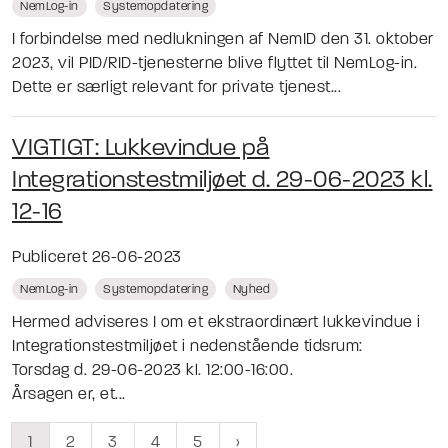
NemLog-in
Systemopdatering
I forbindelse med nedlukningen af NemID den 31. oktober
2023, vil PID/RID-tjenesterne blive flyttet til NemLog-in.
Dette er særligt relevant for private tjenest...
VIGTIGT: Lukkevindue på
Integrationstestmiljøet d. 29-06-2023 kl.
12-16
Publiceret 26-06-2023
NemLog-in
Systemopdatering
Nyhed
Hermed adviseres I om et ekstraordinært lukkevindue i
Integrationstestmiljøet i nedenstående tidsrum:
Torsdag d. 29-06-2023 kl. 12:00-16:00.
Årsagen er, et...
1
2
3
4
5