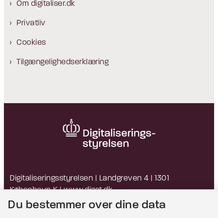
Om digitaliser.dk
Privatliv
Cookies
Tilgængelighedserklæring
Digitaliseringsstyrelsen | Landgreven 4 | 1301
København K |
www.digst.dk
EAN: 5798009814203 | CVR: 34051178
Du bestemmer over dine data