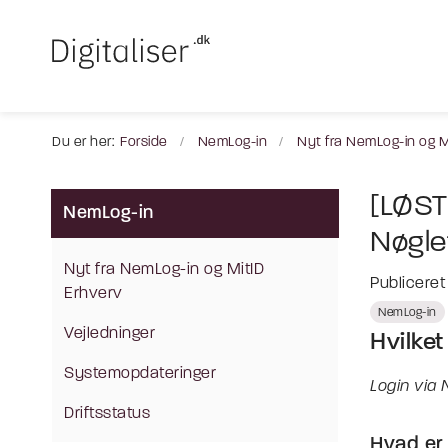
Du er her:
Forside
NemLog-in
Nyt fra NemLog-in og M
[LØST
NemLog-in
Nøglef
Nyt fra NemLog-in og MitID
Publicere
Erhverv
NemLog-in
Vejledninger
Hvilket
Systemopdateringer
Login via 
Driftsstatus
Hvad er