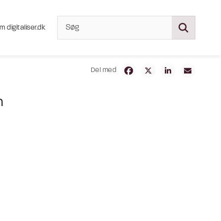
m digitaliser.dk
Del med
n