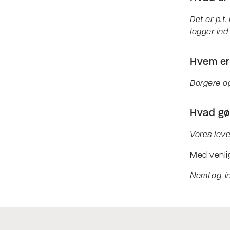
Det er p.t.
logger ind
Hvem er
Borgere og
Hvad gør
Vores leve
Med venlig
NemLog-i