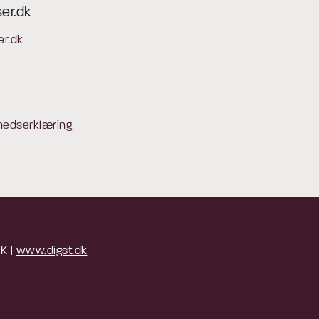
ser.dk
er.dk
hedserklæring
 K |
www.digst.dk