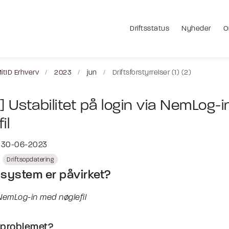
Driftsstatus
Nyheder
O
itID Erhverv
2023
jun
Driftsforstyrrelser (1) (2)
] Ustabilitet på login via NemLog-i
il
t 30-06-2023
Driftsopdatering
 system er påvirket?
NemLog-in med nøglefil
 problemet?