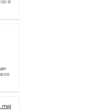
00 til
nger
08:00
 maj