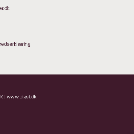
er.dk
hedserklæring
 K |
www.digst.dk