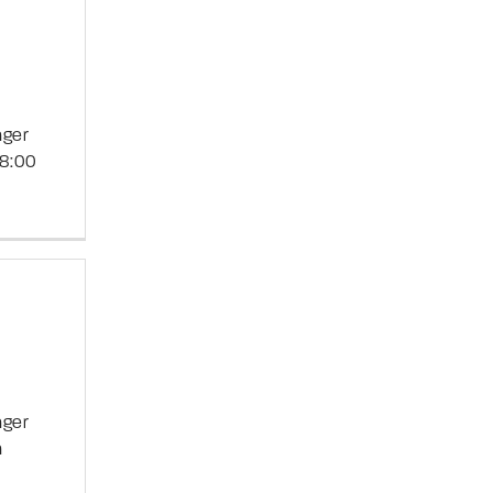
nger
08:00
nger
n