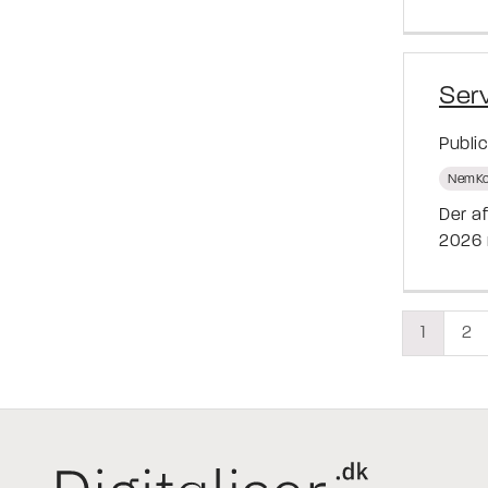
Ser
Publi
NemKo
Der a
2026 
1
2