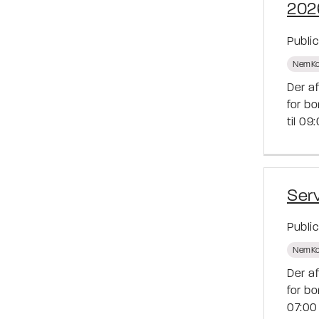
202
Publi
NemKo
Der a
for b
til 09
Ser
Publi
NemKo
Der a
for b
07:00 