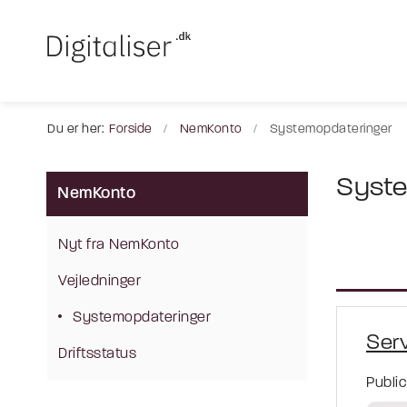
Du er her:
Forside
NemKonto
Systemopdateringer
Syste
NemKonto
Nyt fra NemKonto
Vejledninger
Systemopdateringer
Ser
Driftsstatus
Publi