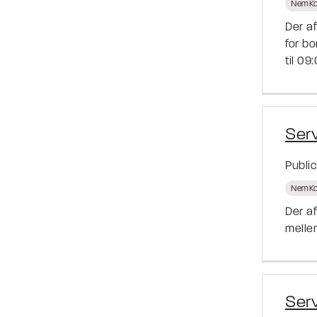
NemKo
Der a
for b
til 09
Ser
Publi
NemKo
Der a
melle
Ser