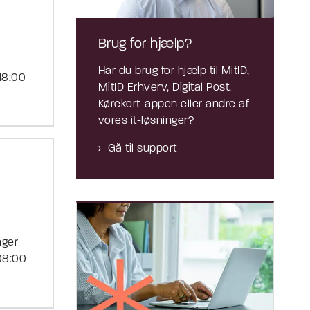
Brug for hjælp?
Har du brug for hjælp til MitID,
18:00
MitID Erhverv, Digital Post,
Kørekort-appen eller andre af
vores it-løsninger?
Gå til support
nger
 08:00