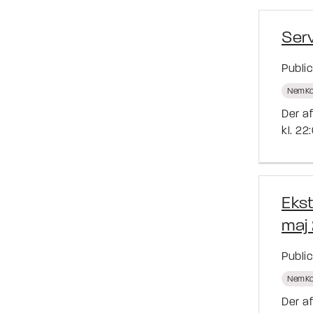
Serv
Publi
NemKo
Der a
kl. 22
Eks
maj
Publi
NemKo
Der a