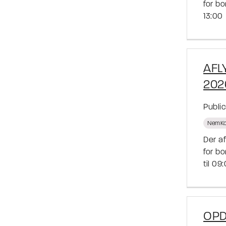
for bo
13:00
AFL
202
Publi
NemKo
Der a
for b
til 09
OPD