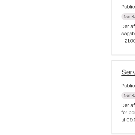
Publi
NemKo
Der a
sagsb
- 21:0
Ser
Publi
NemKo
Der a
for b
til 09