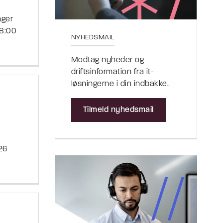
nger
08:00
NYHEDSMAIL
Modtag nyheder og
driftsinformation fra it-
løsningerne i din indbakke.
Tilmeld nyhedsmail
26