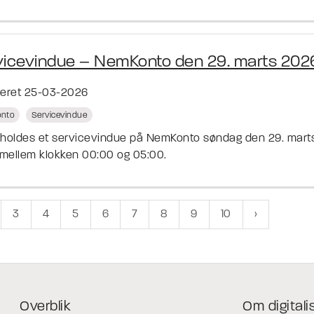
vicevindue – NemKonto den 29. marts 202
ceret 25-03-2026
nto
Servicevindue
fholdes et servicevindue på NemKonto søndag den 29. mart
mellem klokken 00:00 og 05:00.
3
4
5
6
7
8
9
10
Overblik
Om digitali