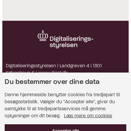
Digitaliseringsstyrelsen | Landgreven 4 | 1301
København K |
www.digst.dk
EAN: 5798009814203 | CVR: 34051178
Du bestemmer over dine data
Denne hjemmeside benytter cookies fra tredjepart til
besøgsstatistik. Vælger du ''Accepter alle'', giver du
Bemærk!
samtykke til at tredjepartsservices må gemme
oplysninger om dit besøg.
Læs mere om cookies
Dette indhold kræver cookies for at blive vist
korrekt.