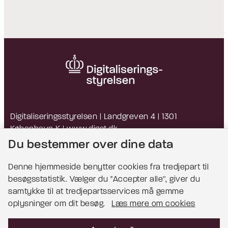
Digitaliseringsstyrelsen | Landgreven 4 | 1301
København K |
www.digst.dk
EAN: 5798009814203 | CVR: 34051178
Du bestemmer over dine data
Denne hjemmeside benytter cookies fra tredjepart til
besøgsstatistik. Vælger du ''Accepter alle'', giver du
Bemærk!
samtykke til at tredjepartsservices må gemme
oplysninger om dit besøg.
Læs mere om cookies
Dette indhold kræver cookies for at blive vist
korrekt.