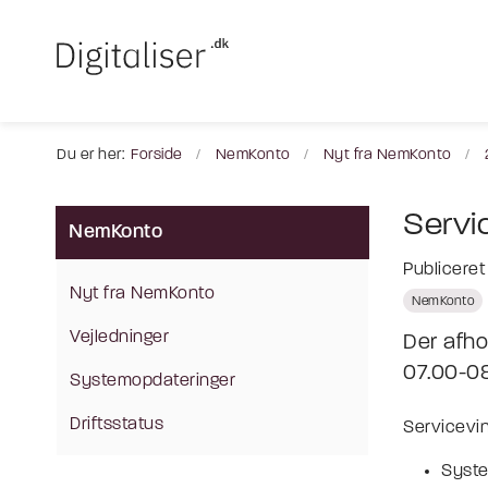
Du er her:
Forside
NemKonto
Nyt fra NemKonto
Servi
NemKonto
Publicere
Nyt fra NemKonto
NemKonto
Vejledninger
Der afho
07.00-0
Systemopdateringer
Driftsstatus
Servicevin
Syste