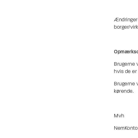
Ændringern
borger/vi
Opmærkso
Brugerne v
hvis de er
Brugerne v
kørende.
Mvh
NemKonto