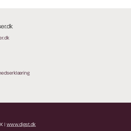
ser.dk
er.dk
hedserklæring
 K |
www.digst.dk