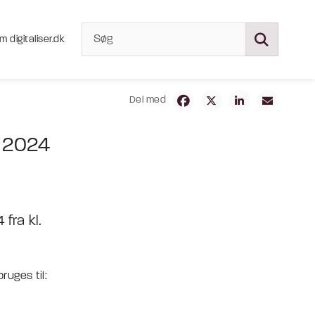
m digitaliser.dk
Del med
i 2024
fra kl.
uges til: