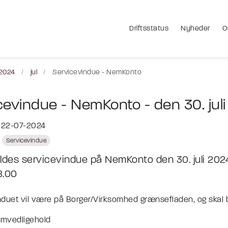
Driftsstatus
Nyheder
O
2024
jul
Servicevindue - NemKonto
cevindue - NemKonto - den 30. jul
t 22-07-2024
Servicevindue
ldes servicevindue på NemKonto den 30. juli 2024 
8.00
duet vil være på Borger/Virksomhed grænsefladen, og skal br
mvedligehold