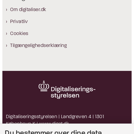
Om digitaliser.dk
Privatliv
Cookies
Tilgængelighedserklæring
Digitaliseringsstyrelsen | Landgreven 4 | 1301
København K |
www.digst.dk
EAN: 5798009814203 | CVR: 34051178
Du bestemmer over dine data