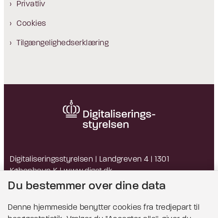
Privatliv
Cookies
Tilgængelighedserklæring
Digitaliseringsstyrelsen | Landgreven 4 | 1301
København K |
www.digst.dk
EAN: 5798009814203 | CVR: 34051178
Du bestemmer over dine data
Denne hjemmeside benytter cookies fra tredjepart til