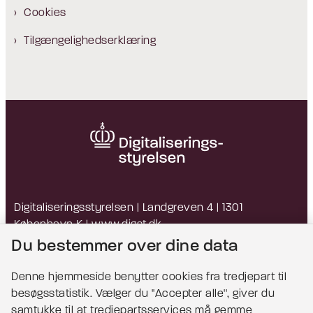
Cookies
Tilgængelighedserklæring
Digitaliseringsstyrelsen | Landgreven 4 | 1301
København K |
www.digst.dk
EAN: 5798009814203 | CVR: 34051178
Du bestemmer over dine data
Denne hjemmeside benytter cookies fra tredjepart til
besøgsstatistik. Vælger du ''Accepter alle'', giver du
Bemærk!
samtykke til at tredjepartsservices må gemme