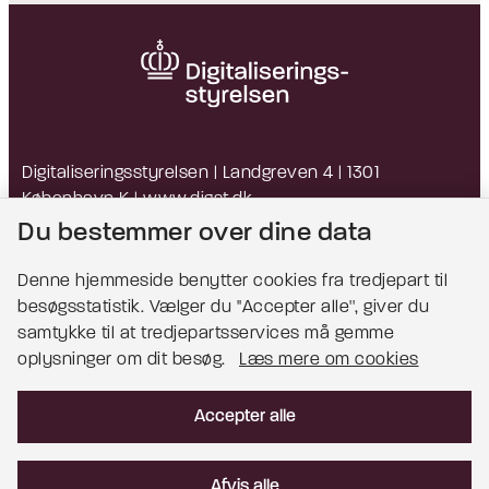
Digitaliseringsstyrelsen | Landgreven 4 | 1301
København K |
www.digst.dk
EAN: 5798009814203 | CVR: 34051178
Du bestemmer over dine data
Denne hjemmeside benytter cookies fra tredjepart til
besøgsstatistik. Vælger du ''Accepter alle'', giver du
Bemærk!
samtykke til at tredjepartsservices må gemme
oplysninger om dit besøg.
Læs mere om cookies
Dette indhold kræver cookies for at blive vist
korrekt.
Accepter alle
Læs mere om cookies
Afvis alle