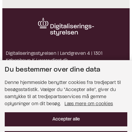
Digitaliseringsstyrelsen | Landgreven 4 | 1301
København K |
www.digst.dk
EAN: 5798009814203 | CVR: 34051178
Du bestemmer over dine data
Denne hjemmeside benytter cookies fra tredjepart til
besøgsstatistik. Vælger du ''Accepter alle'', giver du
Bemærk!
samtykke til at tredjepartsservices må gemme
oplysninger om dit besøg.
Læs mere om cookies
Dette indhold kræver cookies for at blive vist
korrekt.
Accepter alle
Læs mere om cookies