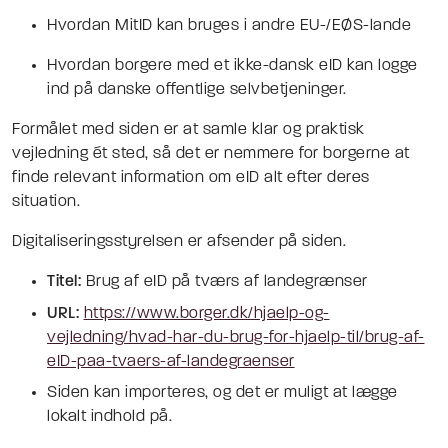
Hvordan MitID kan bruges i andre EU-/EØS-lande
Hvordan borgere med et ikke-dansk eID kan logge
ind på danske offentlige selvbetjeninger.
Formålet med siden er at samle klar og praktisk
vejledning ét sted, så det er nemmere for borgerne at
finde relevant information om eID alt efter deres
situation.
Digitaliseringsstyrelsen er afsender på siden.
Titel:
Brug af eID på tværs af landegrænser
URL:
https://www.borger.dk/hjaelp-og-
vejledning/hvad-har-du-brug-for-hjaelp-til/brug-af-
eID-paa-tvaers-af-landegraenser
Siden kan importeres, og det er muligt at lægge
lokalt indhold på.