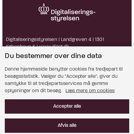
Digitaliseringsstyrelsen | Landgreven 4 | 1301
København K |
www.digst.dk
EAN: 5798009814203 | CVR: 34051178
Du bestemmer over dine data
Denne hjemmeside benytter cookies fra tredjepart til
besøgsstatistik. Vælger du ''Accepter alle'', giver du
Bemærk!
samtykke til at tredjepartsservices må gemme
oplysninger om dit besøg.
Læs mere om cookies
Dette indhold kræver cookies for at blive vist
korrekt.
Accepter alle
Læs mere om cookies
Afvis alle