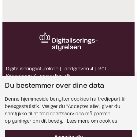
Digitaliseringsstyrelsen | Landgreven 4 | 1301
København K |
www.digst.dk
EAN: 5798009814203 | CVR: 34051178
Du bestemmer over dine data
Denne hjemmeside benytter cookies fra tredjepart til
besøgsstatistik. Vælger du ''Accepter alle'', giver du
Bemærk!
samtykke til at tredjepartsservices må gemme
oplysninger om dit besøg.
Læs mere om cookies
Dette indhold kræver cookies for at blive vist
korrekt.