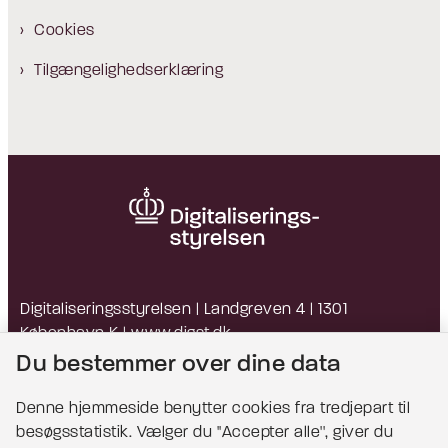
Cookies
Tilgængelighedserklæring
Digitaliseringsstyrelsen | Landgreven 4 | 1301
København K |
www.digst.dk
EAN: 5798009814203 | CVR: 34051178
Du bestemmer over dine data
Denne hjemmeside benytter cookies fra tredjepart til
besøgsstatistik. Vælger du ''Accepter alle'', giver du