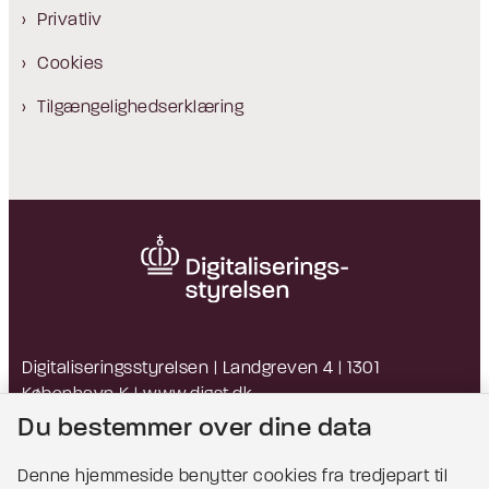
Privatliv
Cookies
Tilgængelighedserklæring
Digitaliseringsstyrelsen | Landgreven 4 | 1301
København K |
www.digst.dk
EAN: 5798009814203 | CVR: 34051178
Du bestemmer over dine data
Denne hjemmeside benytter cookies fra tredjepart til