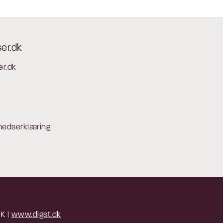
ser.dk
er.dk
hedserklæring
 K |
www.digst.dk