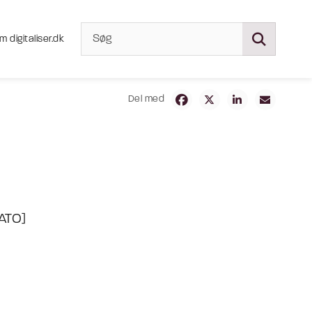
m digitaliser.dk
Del med
ATO]