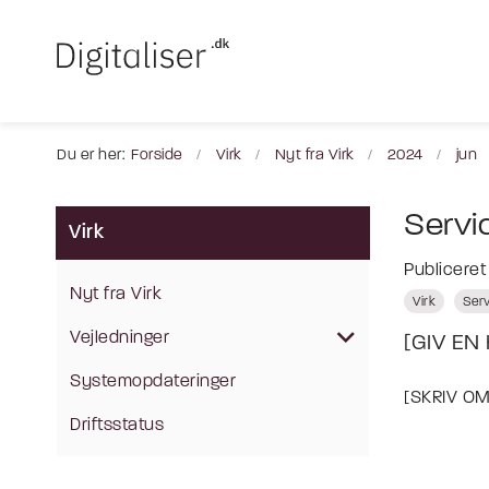
Du er her:
Forside
Virk
Nyt fra Virk
2024
jun
Servi
Virk
Publiceret
Nyt fra Virk
Virk
Serv
Vejledninger
[GIV EN
Systemopdateringer
[SKRIV O
Driftsstatus