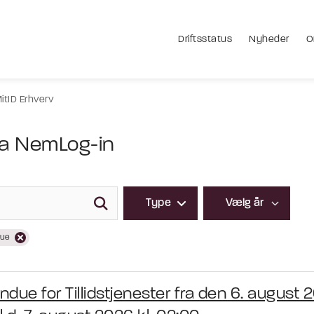
Driftsstatus
Nyheder
O
itID Erhverv
ra NemLog-in
Type
due
ndue for Tillidstjenester fra den 6. august 2