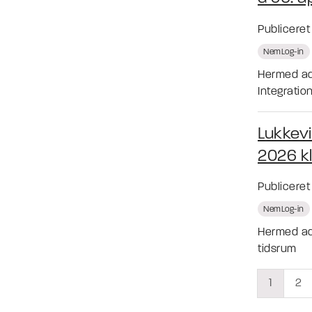
Publicere
NemLog-in
Hermed adv
Integratio
Lukkevi
2026 kl
Publicere
NemLog-in
Hermed ad
tidsrum
1
2