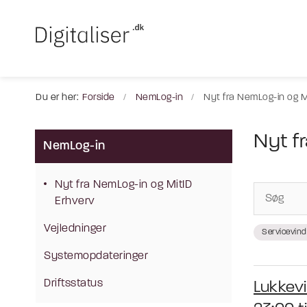
Du er her:
Forside
NemLog-in
Nyt fra NemLog-in og M
Nyt f
NemLog-in
Nyt fra NemLog-in og MitID
Erhverv
Vejledninger
Servicevin
Systemopdateringer
Driftsstatus
Lukkevi