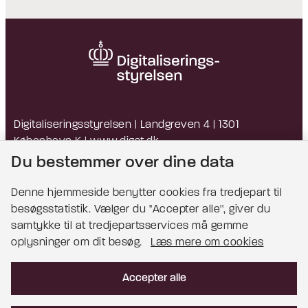
Digitaliseringsstyrelsen | Landgreven 4 | 1301
København K |
www.digst.dk
EAN: 5798009814203 | CVR: 34051178
Du bestemmer over dine data
Denne hjemmeside benytter cookies fra tredjepart til
besøgsstatistik. Vælger du ''Accepter alle'', giver du
Bemærk!
samtykke til at tredjepartsservices må gemme
oplysninger om dit besøg.
Læs mere om cookies
Dette indhold kræver cookies for at blive vist
korrekt.
Accepter alle
Læs mere om cookies