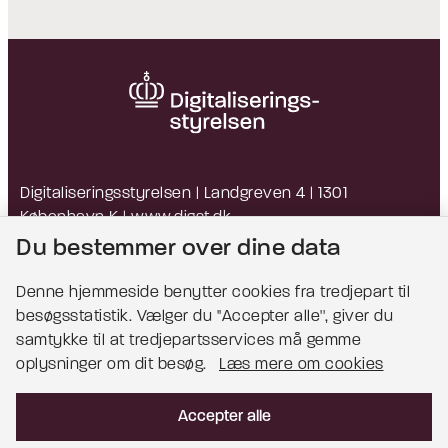
Digitaliseringsstyrelsen | Landgreven 4 | 1301
København K |
www.digst.dk
EAN: 5798009814203 | CVR: 34051178
Du bestemmer over dine data
Denne hjemmeside benytter cookies fra tredjepart til
besøgsstatistik. Vælger du ''Accepter alle'', giver du
Bemærk!
samtykke til at tredjepartsservices må gemme
oplysninger om dit besøg.
Læs mere om cookies
Dette indhold kræver cookies for at blive vist
korrekt.
Accepter alle