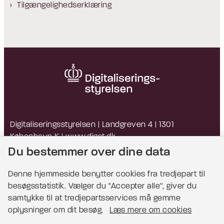
Tilgængelighedserklæring
Digitaliseringsstyrelsen | Landgreven 4 | 1301
København K |
www.digst.dk
EAN: 5798009814203 | CVR: 34051178
Du bestemmer over dine data
Denne hjemmeside benytter cookies fra tredjepart til
besøgsstatistik. Vælger du ''Accepter alle'', giver du
Bemærk!
samtykke til at tredjepartsservices må gemme
oplysninger om dit besøg.
Læs mere om cookies
Dette indhold kræver cookies for at blive vist