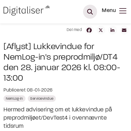
Menu
Del med
[Aflyst] Lukkevindue for
NemLog-in's preprodmiljø/DT4
den 28. januar 2026 kl. 08:00-
13:00
Publiceret 08-01-2026
NemLog-in
Servicevindue
Hermed advisering om et lukkevindue på
preprodmiljøet/DevTest4 i ovennævnte
tidsrum