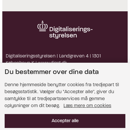
Digitaliseringsstyrelsen | Landgreven 4 | 1301
København K |
www.digst.dk
EAN: 5798009814203 | CVR: 34051178
Du bestemmer over dine data
Denne hjemmeside benytter cookies fra tredjepart til
besøgsstatistik. Vælger du ''Accepter alle'', giver du
Bemærk!
samtykke til at tredjepartsservices må gemme
oplysninger om dit besøg.
Læs mere om cookies
Dette indhold kræver cookies for at blive vist
korrekt.
Accepter alle