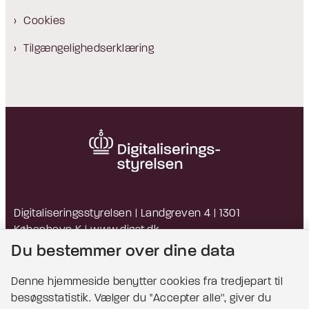
Cookies
Tilgængelighedserklæring
Digitaliseringsstyrelsen | Landgreven 4 | 1301
København K |
www.digst.dk
EAN: 5798009814203 | CVR: 34051178
Du bestemmer over dine data
Denne hjemmeside benytter cookies fra tredjepart til
besøgsstatistik. Vælger du ''Accepter alle'', giver du