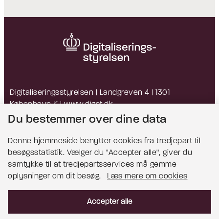
Digitaliseringsstyrelsen | Landgreven 4 | 1301
København K |
www.digst.dk
EAN: 5798009814203 | CVR: 34051178
Du bestemmer over dine data
Denne hjemmeside benytter cookies fra tredjepart til
besøgsstatistik. Vælger du ''Accepter alle'', giver du
Bemærk!
samtykke til at tredjepartsservices må gemme
oplysninger om dit besøg.
Læs mere om cookies
Dette indhold kræver cookies for at blive vist
korrekt.
Accepter alle