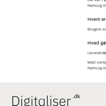
Der kan i ø
NemLog-i
Hvem er
Brugere so
Hvad gør
Leverandø
Med venlig
NemLog-i