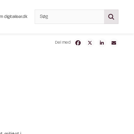
m digitaliser.dk
Del med