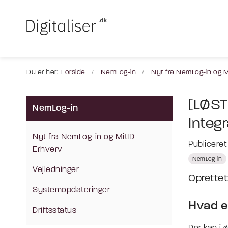
Du er her:
Forside
NemLog-in
Nyt fra NemLog-in og M
[LØST
NemLog-in
Integr
Nyt fra NemLog-in og MitID
Publicere
Erhverv
NemLog-in
Vejledninger
Oprettet:
Systemopdateringer
Hvad e
Driftsstatus