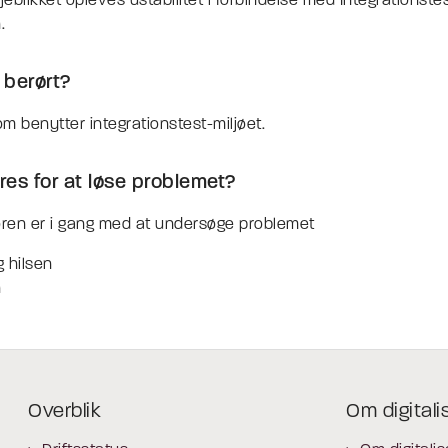
jeblikket opleves ustabilitet i forbindelse med Integrationstes
n.
 berørt?
m benytter integrationstest-miljøet.
es for at løse problemet?
ren er i gang med at undersøge problemet
 hilsen
n
Overblik
Om digitali