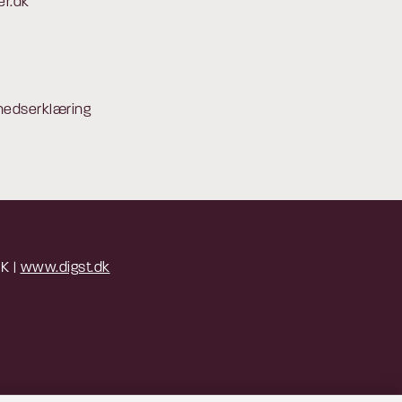
er.dk
hedserklæring
 K |
www.digst.dk