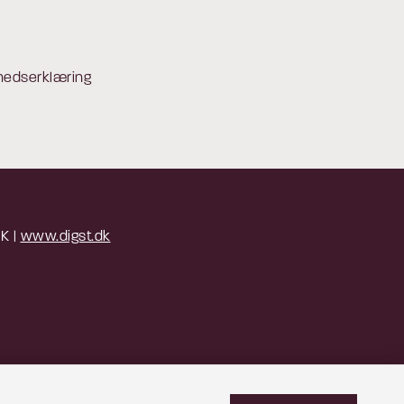
hedserklæring
 K |
www.digst.dk