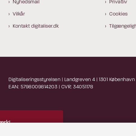
Nyhedsmail
Privatliv
Vilkår
Cookies
Kontakt digitaliser.dk
Tilgængelig
Digitaliseringsstyrelsen | Landgreven 4 | 1301 København
EAN: 5798009814203 | CVR: 34051178
rk!