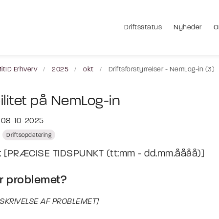
Driftsstatus
Nyheder
O
itID Erhverv
2025
okt
Driftsforstyrrelser - NemLog-in (3)
ilitet på NemLog-in
t 08-10-2025
Driftsopdatering
t: [PRÆCISE TIDSPUNKT (tt:mm - dd.mm.åååå)]
r problemet?
ESKRIVELSE AF PROBLEMET]