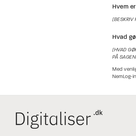
Hvem er
[BESKRIV
Hvad gør
[HVAD GØ
PÅ SAGEN
Med venlig
NemLog-i