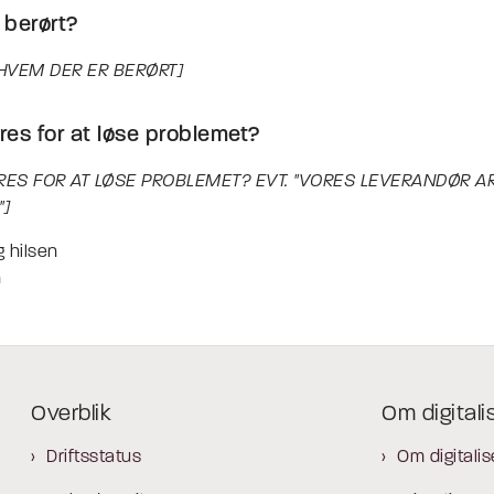
 berørt?
 HVEM DER ER BERØRT]
es for at løse problemet?
RES FOR AT LØSE PROBLEMET? EVT. "VORES LEVERANDØR A
"]
 hilsen
n
Overblik
Om digitali
Driftsstatus
Om digitalis