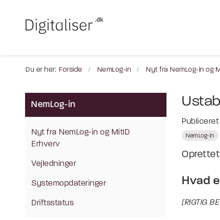
Du er her:
Forside
NemLog-in
Nyt fra NemLog-in og M
Ustab
NemLog-in
Publicere
Nyt fra NemLog-in og MitID
NemLog-in
Erhverv
Oprette
Vejledninger
Hvad e
Systemopdateringer
[RIGTIG B
Driftsstatus