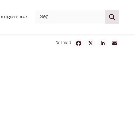
m digitaliser.dk
Del med