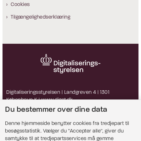
Cookies
Tilgængelighedserklæring
Digitaliseringsstyrelsen | Landgreven 4 | 1301
København K |
www.digst.dk
EAN: 5798009814203 | CVR: 34051178
Du bestemmer over dine data
Denne hjemmeside benytter cookies fra tredjepart til
besøgsstatistik. Vælger du ''Accepter alle'', giver du
Bemærk!
samtykke til at tredjepartsservices må gemme