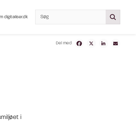
m digitaliser.dk
Del med
iljøet i