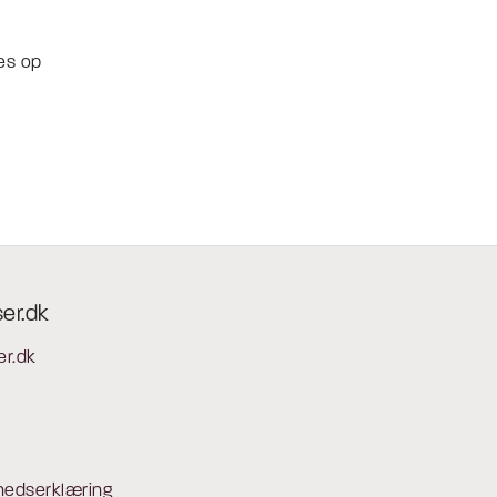
es op
ser.dk
er.dk
hedserklæring