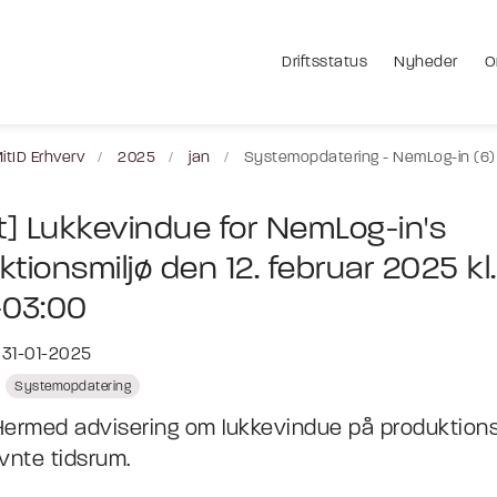
Driftsstatus
Nyheder
O
itID Erhverv
2025
jan
Systemopdatering - NemLog-in (6)
st] Lukkevindue for NemLog-in's
tionsmiljø den 12. februar 2025 kl.
-03:00
 31-01-2025
Systemopdatering
 Hermed advisering om lukkevindue på produktionsm
nte tidsrum.