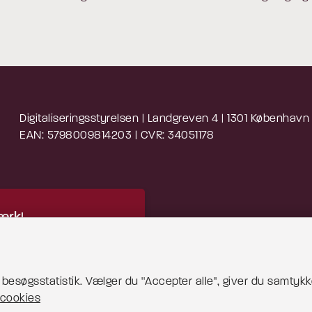
Digitaliseringsstyrelsen | Landgreven 4 | 1301 København
EAN: 5798009814203 | CVR: 34051178
rk!
 indhold kræver cookies
blive vist korrekt.
esøgsstatistik. Vælger du ''Accepter alle'', giver du samtykke
cookies
 mere om cookies