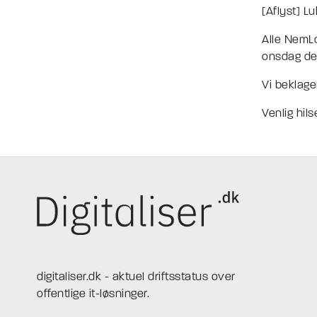
[Aflyst] L
Alle NemLo
onsdag den
Vi beklage
Venlig hi
digitaliser.dk - aktuel driftsstatus over
offentlige it-løsninger.