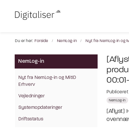
Du er her:
Forside
NemLog-in
Nyt fra NemLog-in og M
[Afly
NemLog-in
produk
Nyt fra NemLog-in og MitID
00:01
Erhverv
Publiceret
Vejledninger
NemLog-in
Systemopdateringer
[Aflyst]
ovennæv
Driftsstatus