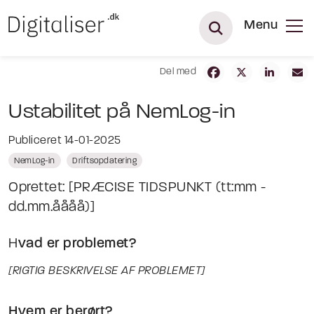
Menu
Del med
Ustabilitet på NemLog-in
Publiceret 14-01-2025
NemLog-in
Driftsopdatering
Oprettet: [PRÆCISE TIDSPUNKT (tt:mm -
dd.mm.åååå)]
H
vad er problemet?
[RIGTIG BESKRIVELSE AF PROBLEMET]
Hvem er berørt?