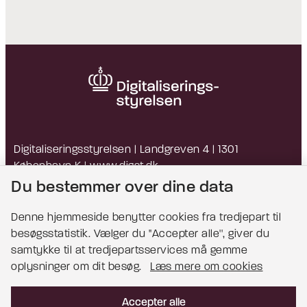
Digitaliseringsstyrelsen | Landgreven 4 | 1301
København K |
www.digst.dk
EAN: 5798009814203 | CVR: 34051178
Du bestemmer over dine data
Denne hjemmeside benytter cookies fra tredjepart til
besøgsstatistik. Vælger du ''Accepter alle'', giver du
Bemærk!
samtykke til at tredjepartsservices må gemme
oplysninger om dit besøg.
Læs mere om cookies
Dette indhold kræver cookies for at blive vist
korrekt.
Accepter alle