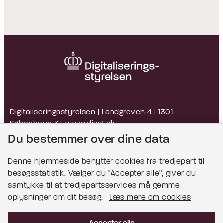
Digitaliseringsstyrelsen | Landgreven 4 | 1301
København K |
www.digst.dk
EAN: 5798009814203 | CVR: 34051178
Du bestemmer over dine data
Denne hjemmeside benytter cookies fra tredjepart til
besøgsstatistik. Vælger du ''Accepter alle'', giver du
Bemærk!
samtykke til at tredjepartsservices må gemme
oplysninger om dit besøg.
Læs mere om cookies
Dette indhold kræver cookies for at blive vist
korrekt.