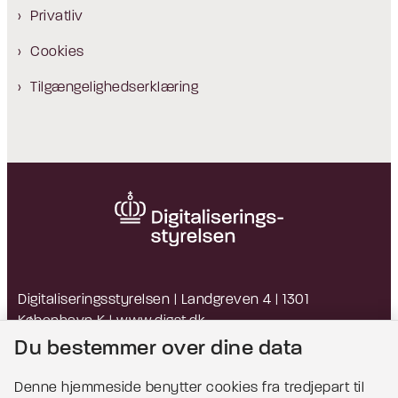
Privatliv
Cookies
Tilgængelighedserklæring
Digitaliseringsstyrelsen | Landgreven 4 | 1301
København K |
www.digst.dk
EAN: 5798009814203 | CVR: 34051178
Du bestemmer over dine data
Denne hjemmeside benytter cookies fra tredjepart til