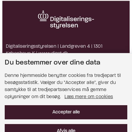
Digitaliseringsstyrelsen | Landgreven 4 | 1301
København K |
www.digst.dk
EAN: 5798009814203 | CVR: 34051178
Du bestemmer over dine data
Denne hjemmeside benytter cookies fra tredjepart til
besøgsstatistik. Vælger du ''Accepter alle'', giver du
Bemærk!
samtykke til at tredjepartsservices må gemme
oplysninger om dit besøg.
Læs mere om cookies
Dette indhold kræver cookies for at blive vist
korrekt.
Accepter alle
Læs mere om cookies
Afvis alle