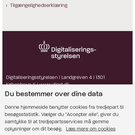
Tilgængelighedserklæring
Digitaliseringsstyrelsen | Landgreven 4 | 1301
København K |
www.digst.dk
EAN: 5798009814203 | CVR: 34051178
Du bestemmer over dine data
Denne hjemmeside benytter cookies fra tredjepart til
besøgsstatistik. Vælger du ''Accepter alle'', giver du
Bemærk!
samtykke til at tredjepartsservices må gemme
oplysninger om dit besøg.
Læs mere om cookies
Dette indhold kræver cookies for at blive vist