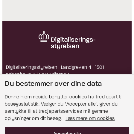
Digitaliseringsstyrelsen | Landgreven 4 | 1301
København K |
www.digst.dk
EAN: 5798009814203 | CVR: 34051178
Du bestemmer over dine data
Denne hjemmeside benytter cookies fra tredjepart til
besøgsstatistik. Vælger du ''Accepter alle'', giver du
Bemærk!
samtykke til at tredjepartsservices må gemme
oplysninger om dit besøg.
Læs mere om cookies
Dette indhold kræver cookies for at blive vist
korrekt.