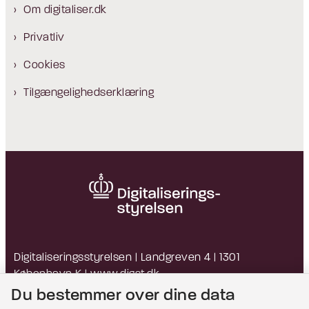
Om digitaliser.dk
Privatliv
Cookies
Tilgængelighedserklæring
Digitaliseringsstyrelsen | Landgreven 4 | 1301
København K |
www.digst.dk
EAN: 5798009814203 | CVR: 34051178
Du bestemmer over dine data