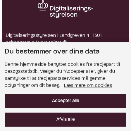
Digitaliseringsstyrelsen | Landgreven 4 | 1301
København K |
www.digst.dk
EAN: 5798009814203 | CVR: 34051178
Du bestemmer over dine data
Denne hjemmeside benytter cookies fra tredjepart til
besøgsstatistik. Vælger du ''Accepter alle'', giver du
Bemærk!
samtykke til at tredjepartsservices må gemme
oplysninger om dit besøg.
Læs mere om cookies
Dette indhold kræver cookies for at blive vist
korrekt.
Accepter alle
Læs mere om cookies
Afvis alle