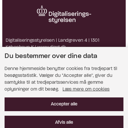
Digitaliseringsstyrelsen | Landgreven 4 | 1301
København K |
www.digst.dk
EAN: 5798009814203 | CVR: 34051178
Du bestemmer over dine data
Denne hjemmeside benytter cookies fra tredjepart til
besøgsstatistik. Vælger du ''Accepter alle'', giver du
Bemærk!
samtykke til at tredjepartsservices må gemme
oplysninger om dit besøg.
Læs mere om cookies
Dette indhold kræver cookies for at blive vist
korrekt.
Accepter alle
Læs mere om cookies
Afvis alle