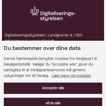
Digitaliseringsstyrelsen | Landgreven 4 | 1301
København K |
www.digst.dk
EAN: 5798009814203 | CVR: 34051178
Du bestemmer over dine data
Denne hjemmeside benytter cookies fra tredjepart til
besøgsstatistik. Vælger du ''Accepter alle'', giver du
Bemærk!
samtykke til at tredjepartsservices må gemme
oplysninger om dit besøg.
Læs mere om cookies
Dette indhold kræver cookies for at blive vist
korrekt.
Accepter alle
Læs mere om cookies
Afvis alle