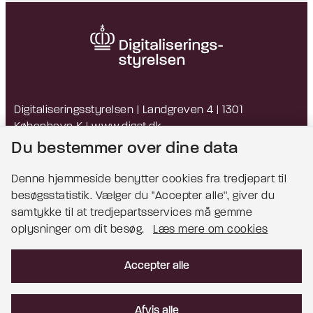
Digitaliseringsstyrelsen | Landgreven 4 | 1301
København K |
www.digst.dk
EAN: 5798009814203 | CVR: 34051178
Du bestemmer over dine data
Denne hjemmeside benytter cookies fra tredjepart til
besøgsstatistik. Vælger du ''Accepter alle'', giver du
Bemærk!
samtykke til at tredjepartsservices må gemme
oplysninger om dit besøg.
Læs mere om cookies
Dette indhold kræver cookies for at blive vist
korrekt.
Accepter alle
Læs mere om cookies
Afvis alle