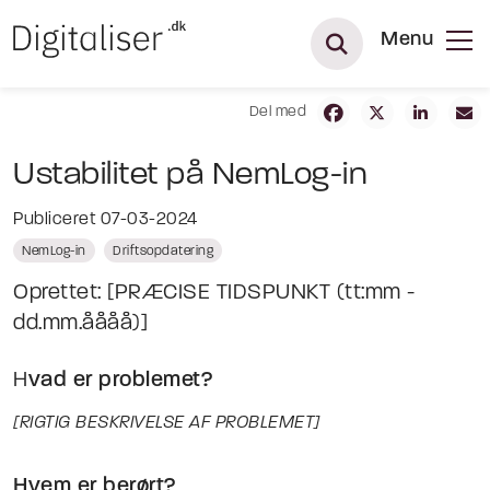
Menu
Del med
Ustabilitet på NemLog-in
Publiceret 07-03-2024
NemLog-in
Driftsopdatering
Oprettet: [PRÆCISE TIDSPUNKT (tt:mm -
dd.mm.åååå)]
H
vad er problemet?
[RIGTIG BESKRIVELSE AF PROBLEMET]
Hvem er berørt?