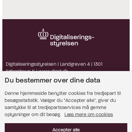
Digitaliseringsstyrelsen | Landgreven 4 | 1301
København K |
www.digst.dk
EAN: 5798009814203 | CVR: 34051178
Du bestemmer over dine data
Denne hjemmeside benytter cookies fra tredjepart til
besøgsstatistik. Vælger du ''Accepter alle'', giver du
Bemærk!
samtykke til at tredjepartsservices må gemme
oplysninger om dit besøg.
Læs mere om cookies
Dette indhold kræver cookies for at blive vist
korrekt.
Accepter alle