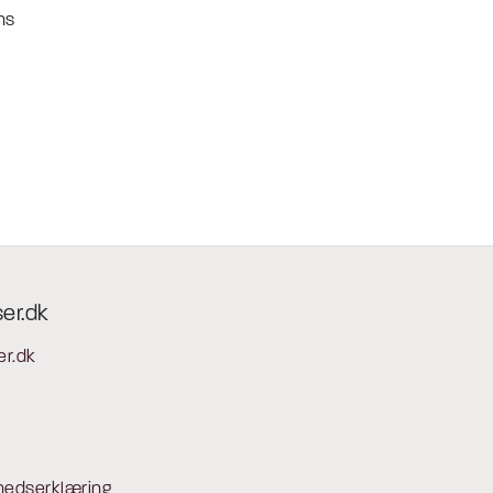
ns
ser.dk
er.dk
hedserklæring