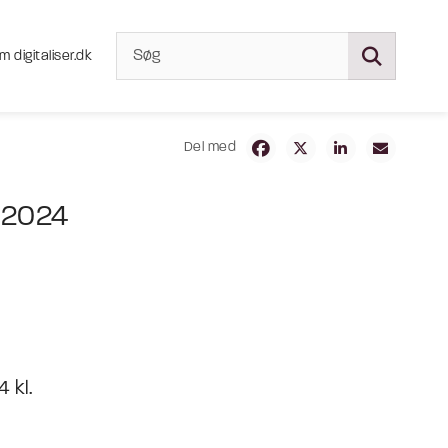
m digitaliser.dk
Del med
i 2024
4 kl.