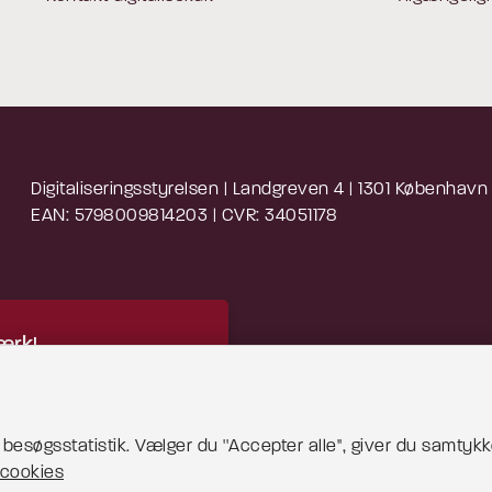
Digitaliseringsstyrelsen | Landgreven 4 | 1301 København
EAN: 5798009814203 | CVR: 34051178
rk!
 indhold kræver cookies
blive vist korrekt.
esøgsstatistik. Vælger du ''Accepter alle'', giver du samtykke
cookies
 mere om cookies