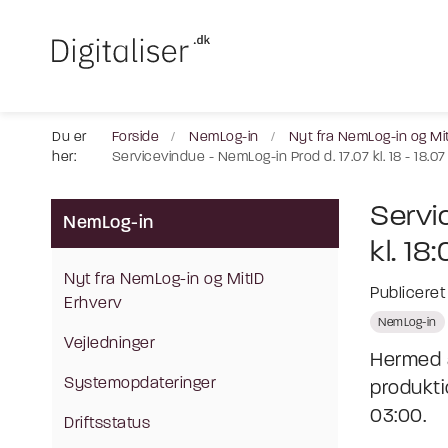
Du er
Forside
NemLog-in
Nyt fra NemLog-in og Mi
her:
Servicevindue - NemLog-in Prod d. 17.07 kl. 18 - 18.07 
Servi
NemLog-in
kl. 18
Nyt fra NemLog-in og MitID
Publicere
Erhverv
NemLog-in
Vejledninger
Hermed 
Systemopdateringer
produktio
03:00.
Driftsstatus