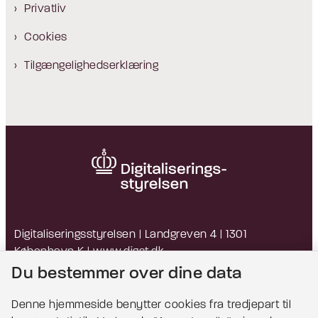
Privatliv
Cookies
Tilgængelighedserklæring
Digitaliseringsstyrelsen | Landgreven 4 | 1301
København K |
www.digst.dk
EAN: 5798009814203 | CVR: 34051178
Du bestemmer over dine data
Denne hjemmeside benytter cookies fra tredjepart til