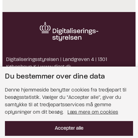
Digitaliseringsstyrelsen | Landgreven 4 | 1301
København K |
www.digst.dk
EAN: 5798009814203 | CVR: 34051178
Du bestemmer over dine data
Denne hjemmeside benytter cookies fra tredjepart til
besøgsstatistik. Vælger du ''Accepter alle'', giver du
Bemærk!
samtykke til at tredjepartsservices må gemme
oplysninger om dit besøg.
Læs mere om cookies
Dette indhold kræver cookies for at blive vist
korrekt.
Accepter alle