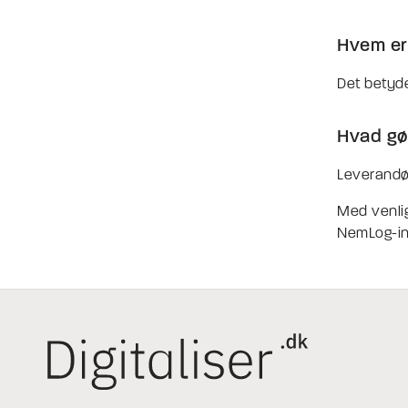
Hvem er
Det betyder
Hvad gør
Leverandø
Med venlig
NemLog-i