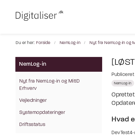
Du er her:
Forside
NemLog-in
Nyt fra NemLog-in og M
[LØST
NemLog-in
Publiceret
Nyt fra NemLog-in og MitID
NemLog-in
Erhverv
Oprettet 
Vejledninger
Opdateret
Systemopdateringer
Hvad e
Driftsstatus
DevTest4-