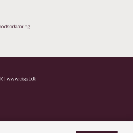
hedserklæring
 K |
www.digst.dk