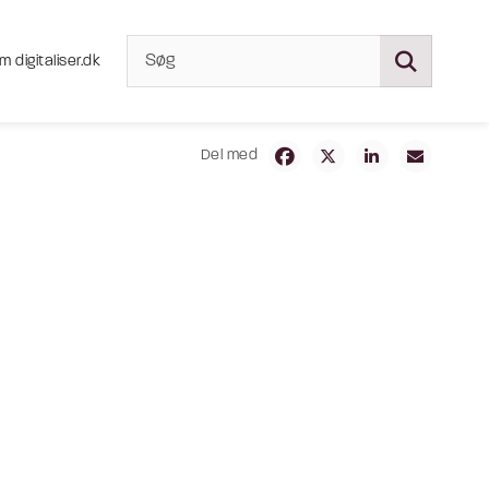
m digitaliser.dk
Del med