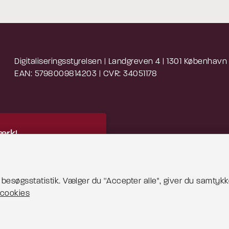
Digitaliseringsstyrelsen | Landgreven 4 | 1301 København
EAN: 5798009814203 | CVR: 34051178
rk!
 indhold kræver cookies
blive vist korrekt.
esøgsstatistik. Vælger du ''Accepter alle'', giver du samtykke
cookies
 mere om cookies