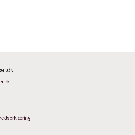
ser.dk
er.dk
hedserklæring