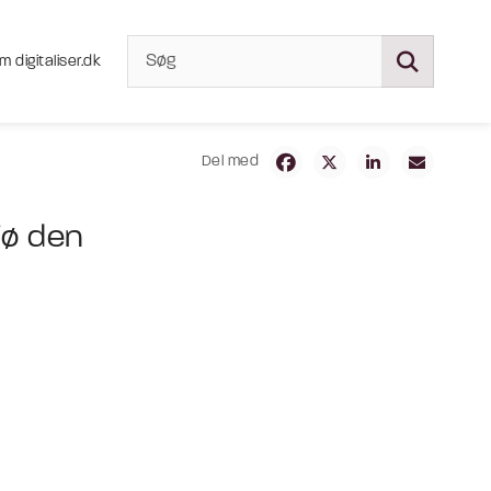
m digitaliser.dk
Del med
jø den