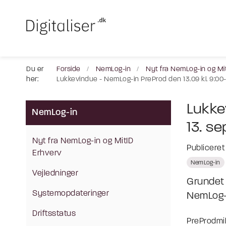
Du er
Forside
NemLog-in
Nyt fra NemLog-in og Mi
her:
Lukkevindue - NemLog-in PreProd den 13.09 kl. 9:00
Lukke
NemLog-in
13. s
Nyt fra NemLog-in og MitID
Publicere
Erhverv
NemLog-in
Vejledninger
Grundet 
Systemopdateringer
NemLog-i
Driftsstatus
PreProdmil