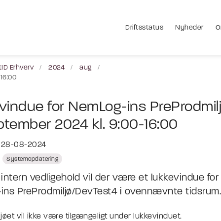
Driftsstatus
Nyheder
O
tID Erhverv
2024
aug
-16:00
vindue for NemLog-ins PreProdmil
eptember 2024 kl. 9:00-16:00
t 28-08-2024
Systemopdatering
intern vedligehold vil der være et lukkevindue for
ns PreProdmiljø/DevTest4 i ovennævnte tidsrum.
jøet vil ikke være tilgængeligt under lukkevinduet.